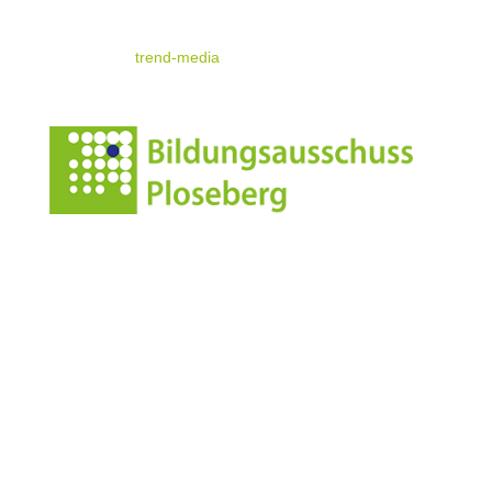
© standrae.eu
powered by
trend-media
Anschrift
Leonharderstrasse 24
I-39042 Brixen/St.Andrä
Italien/Südtirol
Kontakt
info@standrae.eu
Tel.
349 4651136