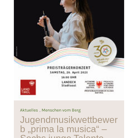
,
Aktuelles
Menschen vom Berg
Jugendmusikwettbewer
b „prima la musica“ –