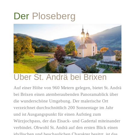
Vereinsleben
Die Plose
St. Andrä
Ferienort
Afers
Der
Ploseberg
Über St. Andrä bei Brixen
Auf einer Höhe von 960 Metern gelegen, bietet St. Andrä
bei Brixen einen atemberaubenden Panoramablick über
die wunderschöne Umgebung. Der malerische Ort
verzeichnet durchschnittlich 200 Sonnentage im Jahr
und ist Ausgangspunkt für einen Aufstieg zum
Würzjochpass, der das Eisack- und Gadertal miteinander
verbindet. Obwohl St. Andrä auf den ersten Blick einen
idyllischen und beschaulichen Charakter besitzt, ist das