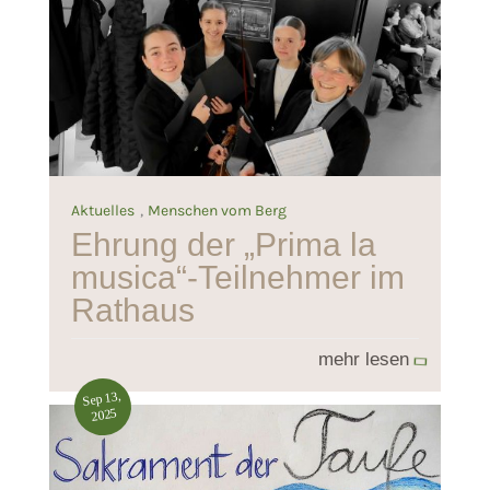
,
Aktuelles
Menschen vom Berg
Ehrung der „Prima la
musica“-Teilnehmer im
Rathaus
mehr lesen
Sep 13,
2025