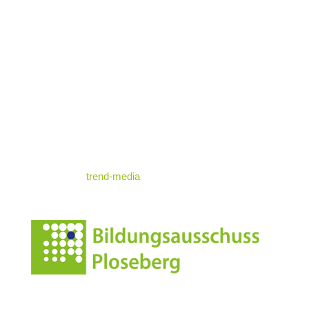
Kontakt & Map
Nützliche Infos
Impressum
Datenschutz
© standrae.eu
powered by
trend-media
Anschrift