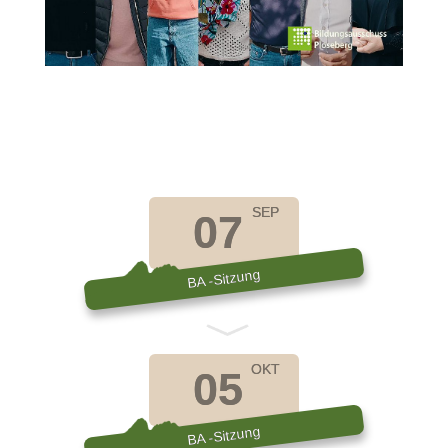
SEP
07
BA -Sitzung
OKT
05
BA -Sitzung