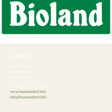
Kontakt
Fam. Prosch
Oberkarnol 12
39042 Brixen
Tel. 0039 349 0744639
www.baumannhof.info
info@baumannhof.info