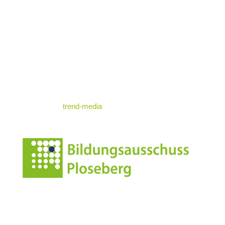
Kontakt & Map
Nützliche Infos
Impressum
Datenschutz
© standrae.eu
powered by
trend-media
Anschrift
Leonharderstrasse 24