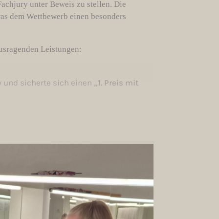
Fachjury unter Beweis zu stellen. Die
, was dem Wettbewerb einen besonders
usragenden Leistungen:
y und sicherte sich einen
„1. Preis mit
Berechtigung zur Teilnahme am
ruppe I dürfen Tirol beim Bundeswettbewerb
gement auf diesen Wettbewerb vorbereitet