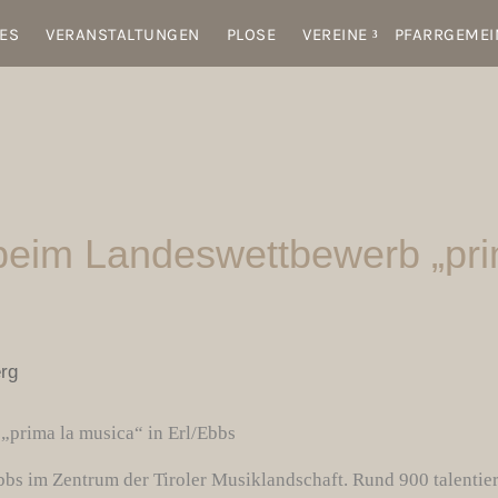
ES
VERANSTALTUNGEN
PLOSE
VEREINE
PFARRGEMEI
 beim Landeswettbewerb „pri
rg
„prima la musica“ in Erl/Ebbs
bbs im Zentrum der Tiroler Musiklandschaft. Rund 900 talentie