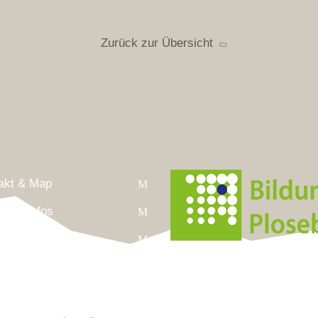
Zurück zur Übersicht
akt & Map
liche Infos
ressum
Anschrift
nschutz
Leonharderstrasse 24
andrae.eu
I-39042 Brixen/St.Andrä