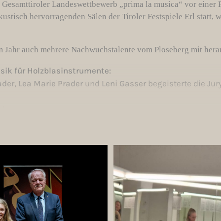
m
Gesamttiroler Landeswettbewerb „prima la musica“
vor einer 
ustisch hervorragenden Sälen der Tiroler Festspiele Erl statt
m Jahr auch mehrere Nachwuchstalente vom Ploseberg mit hera
ik für Holzblasinstrumente:
der, Lea Marie Prader
und
Leni Gasser
begeisterte die Jur
lo:
ervorragende Darbietung und erhielt einen
„1. Preis mit 
nationale Finale geschafft: Alle Bestplatzierten ab der Altersg
n Eisenstadt stattfindet.
der Musikschule, die unsere Talente mit viel Geduld und Enga