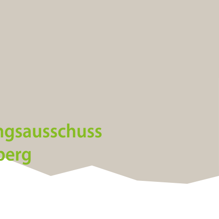
Kontakt
info@standrae.eu
Tel.
349 4651136