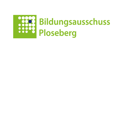
Anschrift
Leonharderstrasse 24
I-39042 Brixen/St.Andrä
Italien/Südtirol
Kontakt
info@standrae.eu
Tel.
349 4651136
MwSt. 92048250218