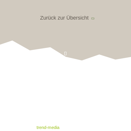
Zurück zur Übersicht
Kontakt & Map
Nützliche Infos
Impressum
Datenschutz
© standrae.eu
powered by
trend-media