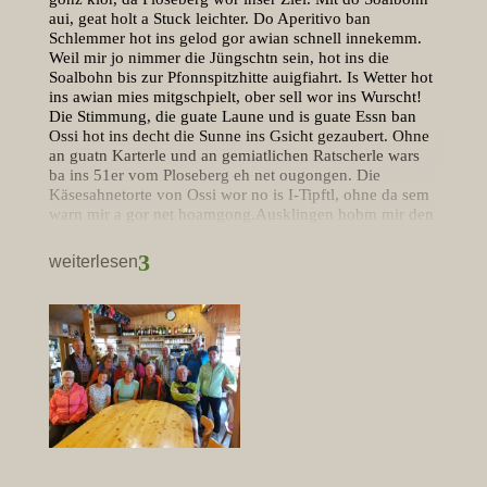
aui, geat holt a Stuck leichter. Do Aperitivo ban
Schlemmer hot ins gelod gor awian schnell innekemm.
Weil mir jo nimmer die Jüngschtn sein, hot ins die
Soalbohn bis zur Pfonnspitzhitte auigfiahrt. Is Wetter hot
ins awian mies mitgschpielt, ober sell wor ins Wurscht!
Die Stimmung, die guate Laune und is guate Essn ban
Ossi hot ins decht die Sunne ins Gsicht gezaubert. Ohne
an guatn Karterle und an gemiatlichen Ratscherle wars
ba ins 51er vom Ploseberg eh net ougongen. Die
Käsesahnetorte von Ossi wor no is I-Tipftl, ohne da sem
warn mir a gor net hoamgong.Ausklingen hobm mir den
Tog ban Plosestodl lossn. A guate Pizza und a Glasl
Wein, wos will man mehr, es wor oanfoch lei fein. Mit
3
weiterlesen
oan Tog sein mir 51er jo net zufriedn, deswegn hobm
mir gewortet bis is Wetter holt decht no angaling
schianer wortn isch. Ba strahlendem Sunnenschein und
an herrlichn Herbstog hobm mir ins no a gselliges
Törggelen ban Erschbamer in Spingers gegönnt. Is Essn
wor super, der Wein genial und die Stimmung wieder
amol Bombe. Da Vampi Hons von Ofers hot ins mit sein
Örgele so richtig pärig augschpielt. Und so hobm mir
den Tog guat ausklingen lossn. Guat gelaunt hobm mir
beschlossn, dass mir is negschte Johr des genauso
wieder mochn welln. //// red