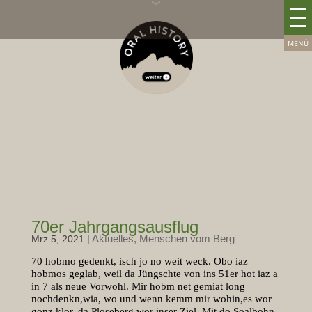
70er Jahrgangsausflug
|
Aktuelles
,
Menschen vom Berg
Mrz 5, 2021
70 hobmo gedenkt, isch jo no weit weck. Obo iaz
hobmos geglab, weil da Jüngschte von ins 51er hot iaz a
in 7 als neue Vorwohl. Mir hobm net gemiat long
nochdenkn,wia, wo und wenn kemm mir wohin,es wor
gonz klor, da Ploseberg wor inser Ziel. Mit do Soalbohn