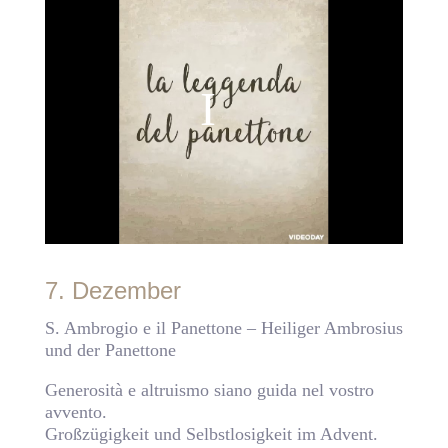
7. Dezember
S. Ambrogio e il Panettone – Heiliger Ambrosius
und der Panettone
Generosità e altruismo siano guida nel vostro
avvento.
Großzügigkeit und Selbstlosigkeit im Advent.