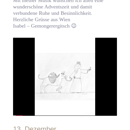
Mit meiner Musik wünschen ich allen eine
wunderschöne Adventszeit und damit
verbundene Ruhe und Besinnlichkeit.
Herzliche Grüsse aus Wien
Isabel – Gemongerergitsch 😉
13. Dezember