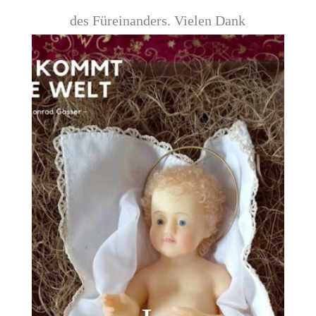
des Füreinanders. Vielen Dank
dafür!
Wir wünschen einen schönen Advent
Bea, Sarah, Brigitte, Johanna und
Andrea vom Bildungsausschuss
Ploseberg.