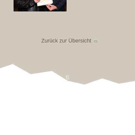
Die Aufführungen waren einmalig und dabei soll man es
auch bewenden lassen. Spieler und Mitwirkende haben
lange nachgefeiert, gar einige Male waren wir mit dem
Karnerkarren unterwegs, um in einer Schupfe oder auch
im Freien nachzufeiern. Marialuise Psaier und Hans
Jocher sangen, wie im Stück auch, die Karnerlieder,
deren letzte Strophe uns noch lange nachgeklungen ist:
Zurück zur Übersicht
„Und bleibm weard dir a die Noat
Und dein Karrn halbats hin
Iatz tutsch lei zua, mei Tschurele
Und schlof lai woala in.“
Weitere Stücke folgten, wie „Um Haus und Hof“, „Die
Roggenmühle“, „Die brennende Lieb“ und viele mehr.
Nun ist es über 50 Jahre her, dass der Ander bei der
Heimatbühne St. Andrä seinen Senf dazugibt, und das in
allen Variationen, von süss bis sauer, von würzig bis
Kontakt & Map
scharf, ganz so, wie es sich für einen waschechten
„Theaterer“ gehört. Und auch nach 50 Jahren hat er
Nützliche Infos
seinen Witz noch lange nicht verlohren, wollte er erst gar
nicht zu seiner 50-Jahr-Ehrung bei der
Impressum
Landeshauptversammlung des Südtiroler
Theaterverbandes nach Bozen mitkommen. Da meinte
Datenschutz
der Ander ganz klar: