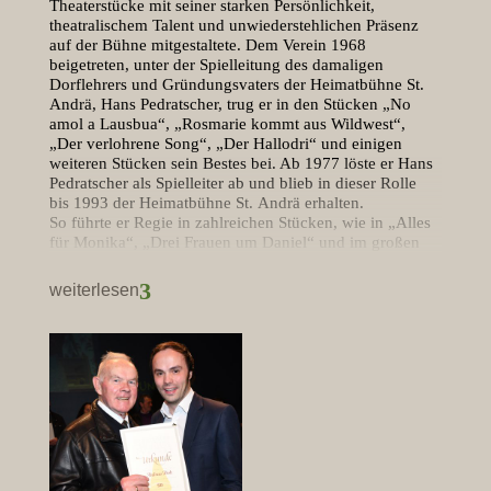
Theaterstücke mit seiner starken Persönlichkeit,
theatralischem Talent und unwiederstehlichen Präsenz
auf der Bühne mitgestaltete. Dem Verein 1968
beigetreten, unter der Spielleitung des damaligen
Dorflehrers und Gründungsvaters der Heimatbühne St.
Andrä, Hans Pedratscher, trug er in den Stücken „No
amol a Lausbua“, „Rosmarie kommt aus Wildwest“,
„Der verlohrene Song“, „Der Hallodri“ und einigen
weiteren Stücken sein Bestes bei. Ab 1977 löste er Hans
Pedratscher als Spielleiter ab und blieb in dieser Rolle
bis 1993 der Heimatbühne St. Andrä erhalten.
So führte er Regie in zahlreichen Stücken, wie in „Alles
für Monika“, „Drei Frauen um Daniel“ und im großen
Freilichtspiel am Schnagererhof in Mellaun –
„Straßenblut“ – im Jahr 1984. Dazu weiß der Ander
3
weiterlesen
noch zu erzählen:
„Als Höhepunkt in meinem Theaterleben zählt ohne
Zweifel die Freilichtaufführung des Stückes
„Straßenblut“ im Sommer des Jahres 1984.
Theaterfreunde waren voll des Lobes, dass es uns
gelungen war, mit einfachen Mitteln und natürlichem
Spiel die Zuschauer anzusprechen. Oft kam der Gedanke
auf, das Stück zu gegebener Zeit zu wiederholen. Ich
glaube es war gut, dass es zu keiner Wiederholung kam.