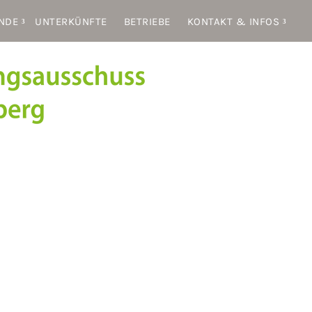
NDE
UNTERKÜNFTE
BETRIEBE
KONTAKT & INFOS
Kontakt
info@standrae.eu
Tel.
349 4651136
MwSt. 92048250218