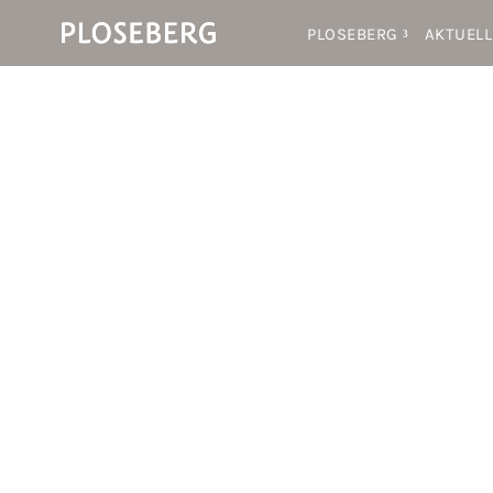
PLOSEBERG
AKTUELL
Kont
Nütz
Imp
Date
© st
powe