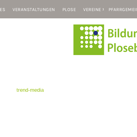
ES
VERANSTALTUNGEN
PLOSE
VEREINE
PFARRGEMEI
akt & Map
liche Infos
ressum
Anschrift
nschutz
andrae.eu
Leonharderstrasse 24
I-39042 Brixen/St.Andrä
red by
trend-media
Italien/Südtirol