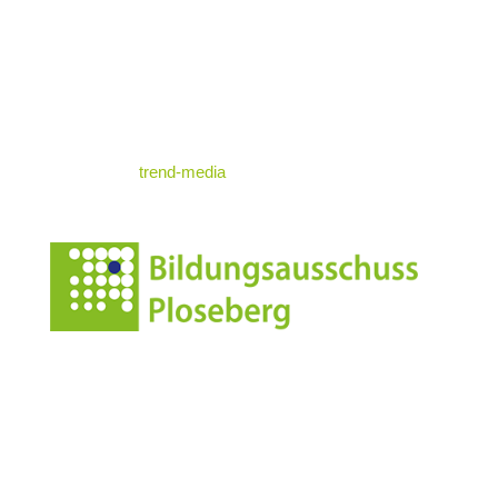
„Mit der Gruppe Collectiva***** gibt es am 8. März
Nützliche Infos
eine Lesung in St. Andrä. Dort werden meine Fotografien
ausgestellt, ich erzähle etwas zu ihrer Entstehung und die
Impressum
vier Autorinnen der Gruppe lesen Gedichte und
Geschichten, die sich an diesen Fotografien inspirieren.
Datenschutz
Am 8. Juni nehme ich am Fotoday in der Mühlbacher
Klause teil. Aktuell arbeite ich außerdem an einem
© standrae.eu
Projekt zum Thema Gewalt an Frauen. Ich freue mich
auf viele neue Projektarbeiten, auf neue Genres, neues
powered by
trend-media
auszuprobieren, immer dazuzulernen, nicht stehen zu
bleiben und meine Arbeiten auch herzuzeigen und damit
zu berühren und im besten Fall etwas zu bewegen.“
Vielen Dank für diese Einsicht in deine persönliche Reise
und noch Viel Erfolg!
//// ab
Anschrift
Leonharderstrasse 24
I-39042 Brixen/St.Andrä
Italien/Südtirol