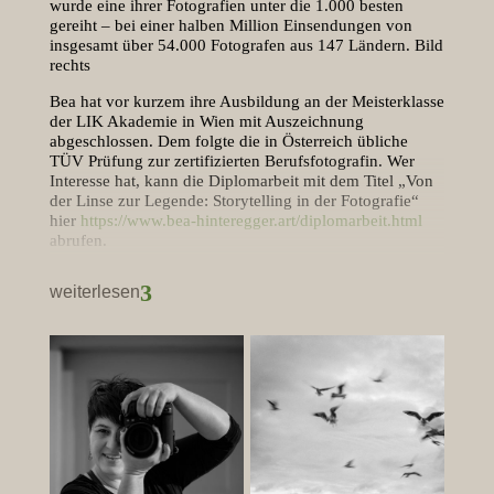
wurde eine ihrer Fotografien unter die 1.000 besten
gereiht – bei einer halben Million Einsendungen von
insgesamt über 54.000 Fotografen aus 147 Ländern. Bild
rechts
Bea hat vor kurzem ihre Ausbildung an der Meisterklasse
der LIK Akademie in Wien mit Auszeichnung
abgeschlossen. Dem folgte die in Österreich übliche
TÜV Prüfung zur zertifizierten Berufsfotografin. Wer
Interesse hat, kann die Diplomarbeit mit dem Titel „Von
der Linse zur Legende: Storytelling in der Fotografie“
hier
https://www.bea-hinteregger.art/diplomarbeit.html
abrufen.
Für diese Arbeit standen zahlreiche Shootings auf dem
3
weiterlesen
Programm. Die für das Weiße Kreuz geschossene
Kampagne wurde sogar sehr erfolgreich für die
Gewinnung von Freiwilligen eingesetzt.
Für deine Diplomarbeit hast du zahlreiche und sehr
unterschiedliche Themen behandelt. Was ist das
Wichtigste, das du daraus gelernt hast?
„In der Fotografie ist es wichtig, die Technik im Griff zu
haben, zumindest soweit wie sie jede Fotografin in ihren
Genres braucht. Das Handwerkzeug, die Kamera, muss