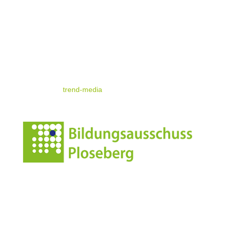
Nützliche Infos
Impressum
Datenschutz
© standrae.eu
powered by
trend-media
Anschrift
Leonharderstrasse 24
I-39042 Brixen/St.Andrä
Italien/Südtirol