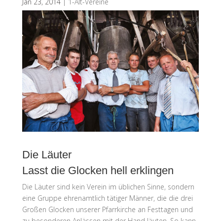
Jan 23, 2014
|
1-Alt-Vereine
Die Läuter
Lasst die Glocken hell erklingen
Die Läuter sind
kein Verein im üblichen Sinne, sondern
eine Gruppe ehrenamtlich tätiger Männer, die die drei
Großen Glocken unserer Pfarrkirche an Festtagen und
zu besonderen Anlässen mit der Hand läuten. So kann