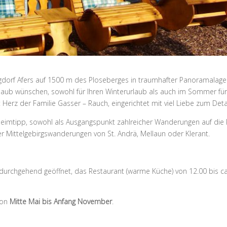
ergdorf Afers auf 1500 m des Ploseberges in traumhafter Panoramalage
Urlaub wünschen, sowohl für Ihren Winterurlaub als auch im Sommer f
Herz der Familie Gasser – Rauch, eingerichtet mit viel Liebe zum Detai
eheimtipp, sowohl als Ausgangspunkt zahlreicher Wanderungen auf die 
er Mittelgebirgswanderungen von St. Andrä, Mellaun oder Klerant.
 durchgehend geöffnet, das Restaurant (warme Küche) von 12.00 bis c
von
Mitte Mai bis Anfang November
.