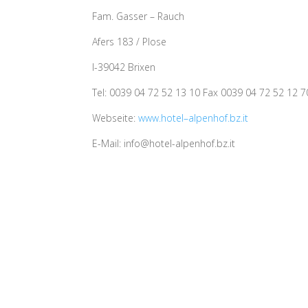
Fam. Gasser – Rauch
Afers 183 / Plose
I-39042 Brixen
Tel: 0039 04 72 52 13 10 Fax 0039 04 72 52 12 7
Webseite:
www.hotel
–
alpenhof.bz.it
E-Mail: info@hotel-alpenhof.bz.it
Konta
Nützl
Impr