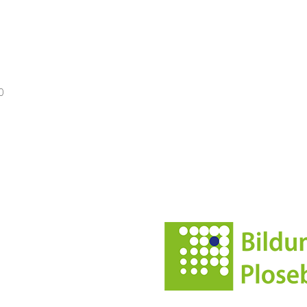
0
kt & Map
iche Infos
essum