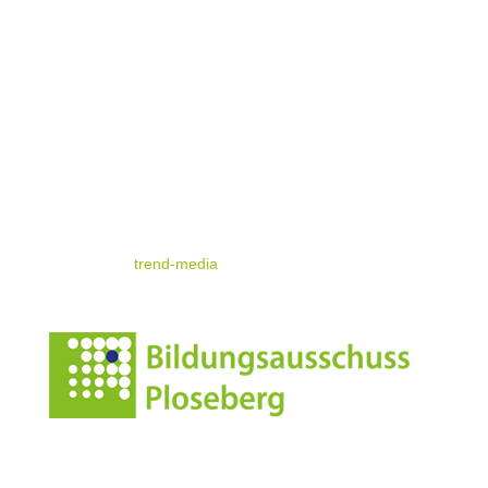
Kontakt & Map
Nützliche Infos
Impressum
Datenschutz
© standrae.eu
powered by
trend-media
Anschrift