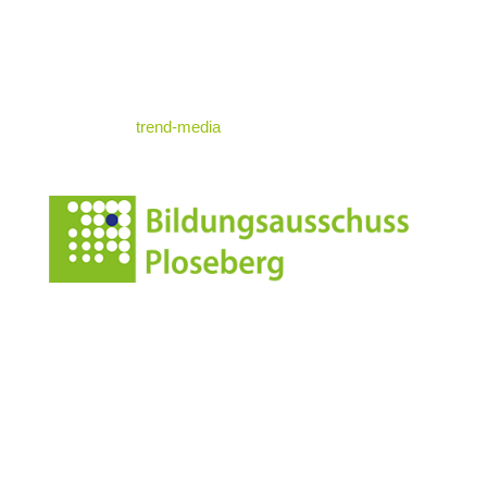
Impressum
Datenschutz
© standrae.eu
powered by
trend-media
Anschrift
Leonharderstrasse 24
I-39042 Brixen/St.Andrä
Italien/Südtirol