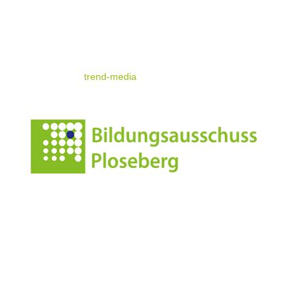
Impressum
Datenschutz
© standrae.eu
powered by
trend-media
Anschrift
Leonharderstrasse 24
I-39042 Brixen/St.Andrä
Italien/Südtirol