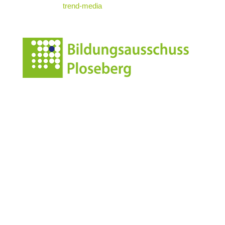
powered by
trend-media
Anschrift
Leonharderstrasse 24
I-39042 Brixen/St.Andrä
Italien/Südtirol
Kontakt
info@standrae.eu
Tel.
349 4651136
MwSt. 92048250218