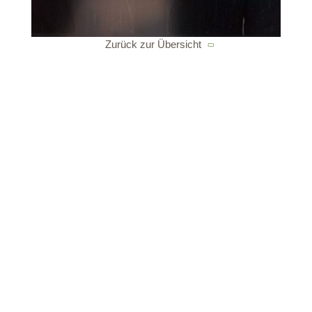
Mit Blick auf die Zukunft setzt Christian Goller sich für
Nachhaltigkeit und technologische Innovation als
Zurück zur Übersicht
wesentliche Bestandteile der Luxus-Hotellerie ein, um
sicherzustellen, dass Santre Dolomythic Home weiterhin
an der Spitze steht, wenn es darum geht, personalisierte
und emotional bereichernde Erlebnisse zu bieten.
Kontakt & Map
Nützliche Infos
Impressum
Datenschutz
© standrae.eu