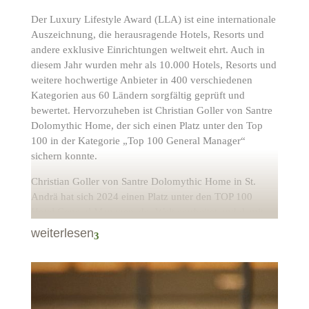
Der Luxury Lifestyle Award (LLA) ist eine internationale
Auszeichnung, die herausragende Hotels, Resorts und
andere exklusive Einrichtungen weltweit ehrt. Auch in
diesem Jahr wurden mehr als 10.000 Hotels, Resorts und
weitere hochwertige Anbieter in 400 verschiedenen
Kategorien aus 60 Ländern sorgfältig geprüft und
bewertet. Hervorzuheben ist Christian Goller von Santre
Dolomythic Home, der sich einen Platz unter den Top
100 in der Kategorie „Top 100 General Manager“
sichern konnte.
Christian Goller von Santre Dolomythic Home in St.
Andrä hat sich 2024 einen Platz unter den TOP 100
Hotel General Managers der Welt erarbeitet und damit
seine außergewöhnliche Führungskompetenz sowie
weiterlesen
3
seine leidenschaftliche Hingabe an die Hotellerie unter
Beweis gestellt. Schon immer war Christian Goller von
der Welt der Hotels fasziniert, angezogen von der
Mischung aus Gastfreundschaft, akribischer
Detailgenauigkeit und der Möglichkeit, unvergessliche