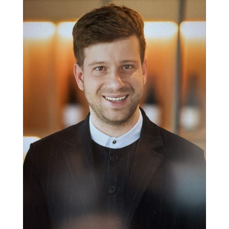
Gästeerlebnisse zu schaffen.
Christian-Gollers-Weg in die Branche begann mit einem
Praktikum in einem renommierten Hotel, wo er schnell
erkannte, dass Hotellerie viel mehr als nur Service ist –
es ist eine Kunstform, die darauf abzielt, den Gästen das
Gefühl zu geben, geschätzt und umsorgt zu werden.
Seine Karriere wurde von einer tiefen Wertschätzung für
verschiedene Kulturen und einem Verständnis für die
sich entwickelnden Luxus-Trends geprägt. Christian
Goller sieht seine Rolle als Visionär, Mentor und
Stratege, der sich der Gestaltung der Hotelkultur und
dem Wachstum des Unternehmens verpflichtet fühlt. Er
glaubt an die Förderung einer kollaborativen
Arbeitsumgebung, in der jedes Teammitglied sich
wertgeschätzt fühlt und inspiriert wird, zu innovieren.
Für Christian Goller geht Luxus über materiellen
Wohlstand hinaus – es geht darum, ein Gefühl von
Komfort, Exklusivität und Personalisierung zu schaffen.
Sein Führungsstil spiegelt diese Philosophie wider.