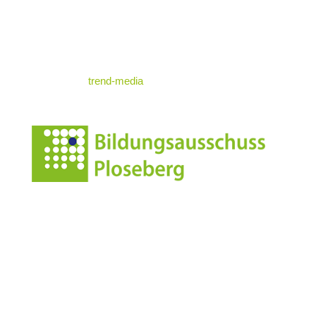
Impressum
Datenschutz
© standrae.eu
powered by
trend-media
Anschrift
Leonharderstrasse 24
I-39042 Brixen/St.Andrä
Italien/Südtirol