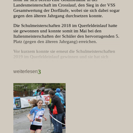
Landesmeisterschaft im Crosslauf, den Sieg in der VSS
Gesamtwertung der Dorfläufe, wobei sie sich dabei sogar
gegen den älteren Jahrgang durchsetzen konnte.
Die Schulmeisterschaften 2018 im Querfeldeinlauf hatte
sie gewonnen und konnte somit im Mai bei den
Italienmeisterschaften der Schüler den hervorragenden 5.
Platz (gegen den älteren Jahrgang) erreichen.
Vor kurzem konnte sie erneut die Schulmeisterschaften
2019 im Querfeldeinlauf gewinnen und sie hat sich
damit wieder für die Italienmeisterschaften der Schüler
qualifiziert, die im Frühjahr 2020 stattfinden werden.
3
weiterlesen
Dieses Jahr nahm Pia, Jahrgang 2006, an den
Italienmeisterschaften der Triathlten „Coppa Italia“ teil,
die Mitte September in San Remo stattfanden. Sie konnte
bei den U13 Athleten den ausgezeichneten 2. Platz in der
Einzelwertung belegen. Dabei galt es 200 m zu
schwimmen, 3 km mit dem Rad zu fahren und 1 km zu
laufen. Mit ihrer Staffel, dazu gehören noch Hannes
Lanzinger aus dem Schwimmclub Brixen sowie Sophia
und Philipp Lintner aus Bozen, holte sie sich sogar
Gold.