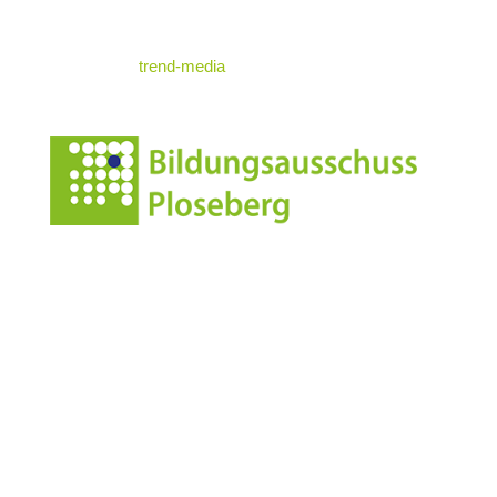
© standrae.eu
powered by
trend-media
Anschrift
Leonharderstrasse 24
I-39042 Brixen/St.Andrä
Italien/Südtirol
Kontakt
info@standrae.eu