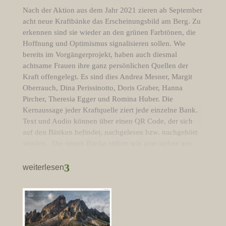
Nach der Aktion aus dem Jahr 2021 zieren ab September
acht neue Kraftbänke das Erscheinungsbild am Berg. Zu
erkennen sind sie wieder an den grünen Farbtönen, die
Hoffnung und Optimismus signalisieren sollen. Wie
bereits im Vorgängerprojekt, haben auch diesmal
achtsame Frauen ihre ganz persönlichen Quellen der
Kraft offengelegt. Es sind dies Andrea Mesner, Margit
Oberrauch, Dina Perissinotto, Doris Graber, Hanna
Pircher, Theresia Egger und Romina Huber. Die
Kernaussage jeder Kraftquelle ziert jede einzelne Bank.
Text und Audio können über einen QR Code, der sich
auf den Bänken befindet, nachgelesen bzw. nachgehört
werden. Die neuen Bänke stehen wie jene sieben aus
dem Jahr 2021 für die Vielfalt des Lebens und der
Perspektiven. Sie laden ein, sich mit den dargebotenen
3
weiterlesen
Ansätzen auseinanderzusetzen und verdeutlichen, dass
auch das eigene Lebensumfeld oft unerwartete
Denkweisen bietet.Im Schaukasten von St. Andrä
befindet sich ein Übersichtsplan mit allen Kraftbänken.
Das Projekt wurde vom Bildungsausschuss Ploseberg