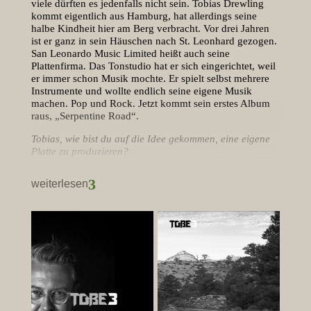
viele dürften es jedenfalls nicht sein. Tobias Drewling
kommt eigentlich aus Hamburg, hat allerdings seine
halbe Kindheit hier am Berg verbracht. Vor drei Jahren
ist er ganz in sein Häuschen nach St. Leonhard gezogen.
San Leonardo Music Limited heißt auch seine
Plattenfirma. Das Tonstudio hat er sich eingerichtet, weil
er immer schon Musik mochte. Er spielt selbst mehrere
Instrumente und wollte endlich seine eigene Musik
machen. Pop und Rock. Jetzt kommt sein erstes Album
raus, „Serpentine Road“.
Tobias, wie bist du auf die Idee gekommen, eine eigene
Platte zu produzieren?
Ich hab‘s mir schon immer vorgenommen; Wenn ich Zeit
habe, dann mache ich Musik, nur noch Musik. Musik,
3
weiterlesen
die mir Spaß macht und von Herzen kommt. Jetzt ist es
soweit. Klavier und Schlagzeug habe ich fast mein
ganzes Leben gespielt, aber mich dann für eine
„normale“ Karriere entschieden. Die Pause ist jetzt
vorbei. Jetzt gehts los! Und dann vielleicht auch live!
Dass ich mal singen würde, hätte ich allerdings nie
gedacht. Ich suchte erst nach einer SängerIn, aber
irgendwie musste ich das komplett selbst klären – es ist
ja Authentizität und auch Herz gefragt, die im Song
selbst wirken müssen – schwierig für Dritte, die von