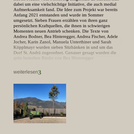
dabei um eine vielschichtige Initiative, die auch medial
Aufmerksamkeit fand. Die Idee zum Projekt war bereits
Anfang 2021 entstanden und wurde im Sommer
umgesetzt. Sieben Frauen erzählen von ihren ganz
persönlichen Kraftquellen, die ihnen in schwierigen
Momenten neuen Antrieb schenken. Die Texte von
Andrea Bodner, Bea Hinteregger, Andrea Fischer, Adele
Jocher, Karin Zanol, Manuela Unterthiner und Sarah
Köpplmayr wurden sieben Sitzbänken in und um das
Dorf St. Andrä zugeordnet. Genauer gesagt wurden die
grün bemalten Bänke von Bea Hinteregger
kalligraphisch mit ausgewählten Schlagwörtern oder
Zitaten aus den Texten geschmückt. Außerdem ist jede
3
weiterlesen
einzelne Bank mit einem QR Code versehen, der direkt
auf eine Webseite mit dem Text und dem Audio der
Erzählung verlinkt. Interessierte können die Texte also
nicht nur lesen, sondern auch anhören. Mit der Initiative
will der Bildungsausschuss inmitten der
Dorfgemeinschaft ein sichtbares Zeichen für die kreative
Arbeit an sich selbst setzen. Die sieben Sitzbänke liegen
allesamt entlang von Wanderwegen oder an öffentlichen
Plätzen und können in Form einer kurzen
Rundwanderung besucht werden.
Rundwanderung Sieben Quellen der Kraft