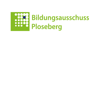
Umfahrungsbrücke, also „Zwischen den Brücken“, ist
die Lesebank zu finden. Im Friedhof, genauer an der
Südmauer des Gotteshauses steht die nächste Einladung
zur Rast. Auf dem alten Kirchsteig Richtung Tal geht’s
weiter Richtung Plosestraße. Ohne die Straße zu
überqueren, gelangt man über den Wanderweg Nr. 12
wieder ins Dorf. Gleich zu Beginn steht die letzte Bank.
//// ab
Anschrift
Leonharderstrasse 24
I-39042 Brixen/St.Andrä
Italien/Südtirol
Kontakt
info@standrae.eu
Tel.
349 4651136
MwSt. 92048250218