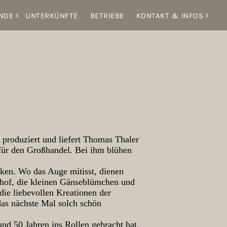
NDE
UNTERKÜNFTE
BETRIEBE
KONTAKT & INFOS
n produziert und liefert Thomas Thaler
 für den Großhandel. Bei ihm blühen
nken. Wo das Auge mitisst, dienen
hof, die kleinen Gänseblümchen und
die liebevollen Kreationen der
das nächste Mal solch schön
nd 50 Jahren ins Rollen gebracht hat.