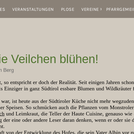
ES
VERANSTALTUNGEN
PLOSE
VEREINE
PFARRGEMEI
e Veilchen blühen!
m Berg
, so entspricht er doch der Realität. Seit einigen Jahren scho
s Einziger in ganz Südtirol essbare Blumen und Wildkräuter
 war, ist heute aus der Südtiroler Küche nicht mehr wegzude
er Speisen. So schmücken auch die Pflanzen vom Monstroler
ch
und Leimkraut, die Teller der Haute Cuisine, genauso wie 
g der eine oder andere Leser daran denken, wenn er oder sie 
mt.
t von der Entwicklung des Hofes, die sein Vater Albin vor ru