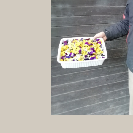
um die Ware abzuliefern. Gegen 7.30 
Thomas nach essbaren Blüten für die 
Blüten nach St. Anton und Ischgl lief
begonnen. Heute stehen in den Gewäc
Winter. Ähnlich ging es mit den Wil
gemischt und in Boxen verpackt an de
Varietät hat sich bewährt. Im Sommer 
vielfältig; jetzt im Winter kommen eh
Es ist wohl beides. Ohne Leidenschaf
Arbeit mit den Pflanzen. Als Bauern s
sind die essbaren Blüten nur ein Tren
erfüllende Arbeit mit den Blumen und
Der Monstrolerhof ist mit den Gewäch
was eine wirtschaftliche Sicherheit b
Thomas hier einen wirtschaftlichen Be
Neues zu versuchen, der Thomas so gut
wieder Neues auszuprobieren. Die Arb
frühmorgens bis spätabends unterwegs.