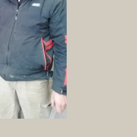
Uhr ist er wieder zuhause und geht der Arbeit am Hof nach. E
Gastronomie fragte. Daraufhin besuchte Thomas mit dem Händl
ert. Die Sache gefiel ihm, und so hat er mit 30 Pflanzen Veil
hshäusern mehrere Tausend Veilchen, und sie werden nahezu 
dkräutern. Den ganzen Winter über wachsen Sauerampfer, Gu
n Verteiler geliefert. Die Zusammenstellung dieser Wildkräut
ist das natürlich einfacher, dann ist die Mischung richtig bu
er die Asia Salate zum Tragen. Veilchen im Winter. Ist das nu
t und Freude an der Arbeit würde man es nicht machen. Thoma
ind sie am Anfang einer langen Kette und können durch ihre I
d, der nur ein paar Jahre anhält, fragt sich Thomas öfters. Ab
 Kräutern.
shäusern mittlerweile sehr gut aufgestellt, man kann ganzjäh
ietet. Die nächsten Produzenten sitzen in München, bzw. dann
darf regional ab, und das nahezu ganzjährig. Es ist dieser Re
 gefällt. „Es ist toll, wenn man mit seinen Ideen Erfolg hat.
eit ist nicht mit einem Bürojob vergleichbar. Vom Frühjahr b
 Wenn da die Freude an der Arbeit fehlt, dann geht das nicht