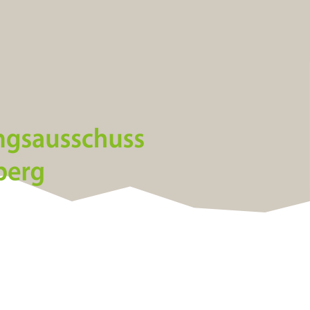
Kontakt
info@standrae.eu
Tel.
349 4651136
MwSt. 92048250218