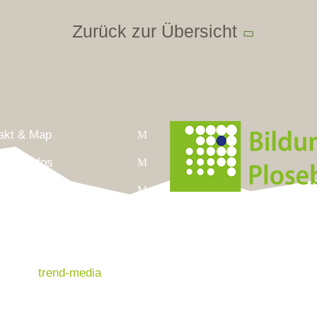
Zurück zur Übersicht
akt & Map
liche Infos
ressum
Anschrift
nschutz
Leonharderstrasse 24
andrae.eu
I-39042 Brixen/St.Andrä
red by
trend-media
Italien/Südtirol