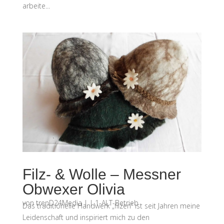
arbeite...
Filz- & Wolle – Messner
Obwexer Olivia
von
trenD24Media
|
|
1-ALT-Betrieb
Das traditionelle Handwerk „filzen“ ist seit Jahren meine
Leidenschaft und inspiriert mich zu den