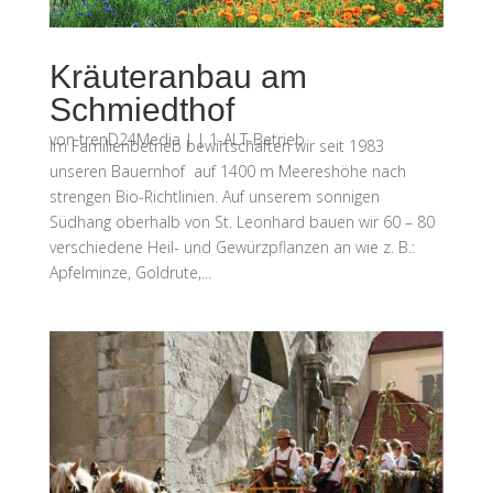
Kräuteranbau am
Schmiedthof
von
trenD24Media
|
|
1-ALT-Betrieb
Im Familienbetrieb bewirtschaften wir seit 1983
unseren Bauernhof auf 1400 m Meereshöhe nach
strengen Bio-Richtlinien. Auf unserem sonnigen
Südhang oberhalb von St. Leonhard bauen wir 60 – 80
verschiedene Heil- und Gewürzpflanzen an wie z. B.:
Apfelminze, Goldrute,...