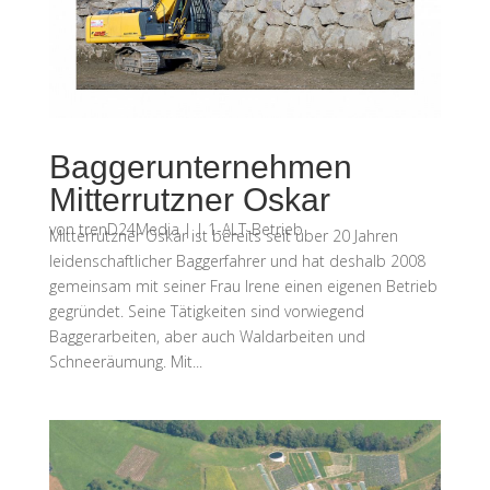
Baggerunternehmen
Mitterrutzner Oskar
von
trenD24Media
|
|
1-ALT-Betrieb
Mitterrutzner Oskar ist bereits seit über 20 Jahren
leidenschaftlicher Baggerfahrer und hat deshalb 2008
gemeinsam mit seiner Frau Irene einen eigenen Betrieb
gegründet. Seine Tätigkeiten sind vorwiegend
Baggerarbeiten, aber auch Waldarbeiten und
Schneeräumung. Mit...