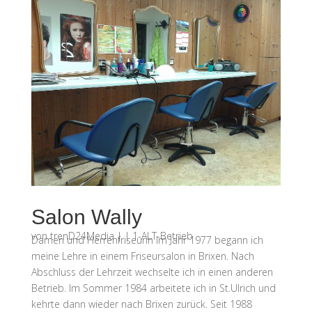
Salon Wally
von
trenD24Media
|
|
1-ALT-Betrieb
Damen und Herrenfriseurin Im Jahr 1977 begann ich
meine Lehre in einem Friseursalon in Brixen. Nach
Abschluss der Lehrzeit wechselte ich in einen anderen
Betrieb. Im Sommer 1984 arbeitete ich in St.Ulrich und
kehrte dann wieder nach Brixen zurück. Seit 1988