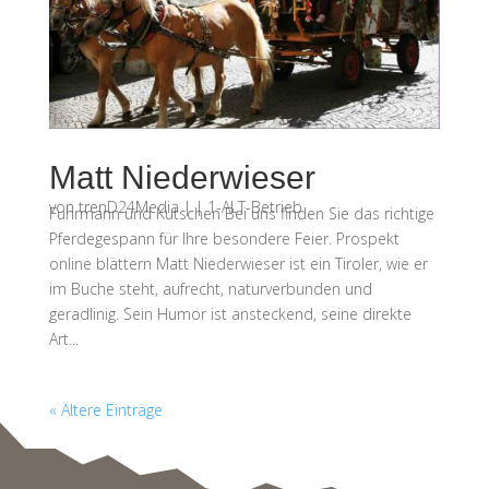
Matt Niederwieser
von
trenD24Media
|
|
1-ALT-Betrieb
Fuhrmann und Kutschen Bei uns finden Sie das richtige
Pferdegespann für Ihre besondere Feier. Prospekt
online blättern Matt Niederwieser ist ein Tiroler, wie er
im Buche steht, aufrecht, naturverbunden und
geradlinig. Sein Humor ist ansteckend, seine direkte
Art...
« Ältere Einträge