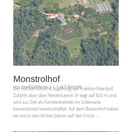
Monstrolhof
von
trenD24Media
|
|
1-ALT-Betrieb
Der Hof Monstrol ist zugehörig der Fraktion Mairdorf,
Zufahrt aber über Niederkarnol. Er liegt auf 820 m und
wird zur Zeit als Familienbetrieb im Vollerwerb
konventionell bewirtschaftet. Auf dem Bauernhof haben
wir uns in den letzten Jahren auf den Frisch –...