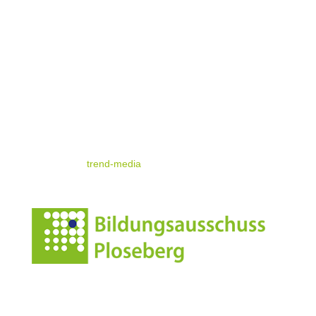
Kontakt & Map
Nützliche Infos
Impressum
Datenschutz
© standrae.eu
powered by
trend-media
Anschrift